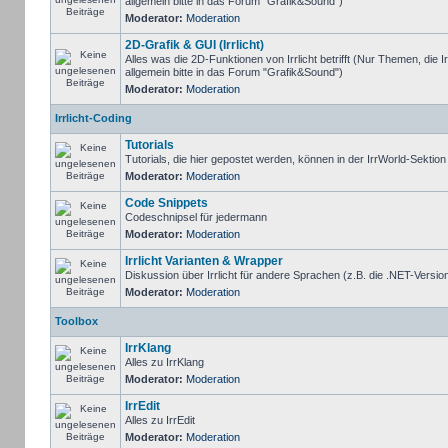
allgemein bitte in das Forum "Grafik&Sound")
Moderator:
Moderation
2D-Grafik & GUI (Irrlicht)
Alles was die 2D-Funktionen von Irrlicht betrifft (Nur Themen, die I
allgemein bitte in das Forum "Grafik&Sound")
Moderator:
Moderation
Irrlicht-Coding
Tutorials
Tutorials, die hier gepostet werden, können in der IrrWorld-Sektio
Moderator:
Moderation
Code Snippets
Codeschnipsel für jedermann
Moderator:
Moderation
Irrlicht Varianten & Wrapper
Diskussion über Irrlicht für andere Sprachen (z.B. die .NET-Version
Moderator:
Moderation
Toolbox
IrrKlang
Alles zu IrrKlang
Moderator:
Moderation
IrrEdit
Alles zu IrrEdit
Moderator:
Moderation