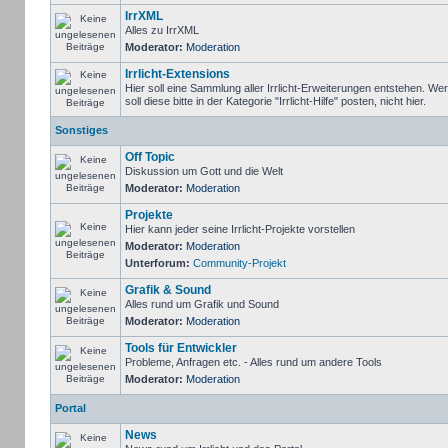
IrrXML
Alles zu IrrXML
Moderator:
Moderation
Irrlicht-Extensions
Hier soll eine Sammlung aller Irrlicht-Erweiterungen entstehen. We
soll diese bitte in der Kategorie "Irrlicht-Hilfe" posten, nicht hier.
Sonstiges
Off Topic
Diskussion um Gott und die Welt
Moderator:
Moderation
Projekte
Hier kann jeder seine Irrlicht-Projekte vorstellen
Moderator:
Moderation
Unterforum:
Community-Projekt
Grafik & Sound
Alles rund um Grafik und Sound
Moderator:
Moderation
Tools für Entwickler
Probleme, Anfragen etc. - Alles rund um andere Tools
Moderator:
Moderation
Portal
News