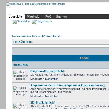
Community
Home
Irrlicht
Hilfe
Showcase
Profil
Übersicht
Mitglieder
FAQ
Suchen
Anmelden
Registrieren
Unbeantwortete Themen
|
Aktive Themen
Foren-Übersicht
Forum
Irrlicht-Hilfe
Beginner-Forum (Irrlicht)
Die Anlaufstelle für Irrlicht-Anfänger (Bitte nur Themen, die Irrlicht b
Moderator:
Moderation
Allgemeines (Irrlicht und allgemeine Programmierung)
Alles zur Allgemeinen Programmierung mit und ohne Irrlicht (Hie
die mit Irrlicht nichts zu tun haben)
Moderator:
Moderation
3D-Grafik (Irrlicht)
Alles was die 3D-Funktionen von Irrlicht betrifft (Nur Themen, die I