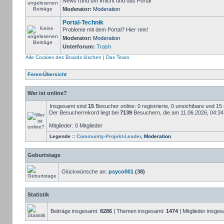
News rund um Irrlicht und das Portal
Moderator:
Moderation
Portal-Technik
Probleme mit dem Portal? Hier rein!
Moderator:
Moderation
Unterforum:
Trash
Alle Cookies des Boards löschen
|
Das Team
Foren-Übersicht
Wer ist online?
Insgesamt sind
15
Besucher online: 0 registrierte, 0 unsichtbare und 1
Der Besucherrekord liegt bei
7139
Besuchern, die am 11.06.2026, 04:34 g
Mitglieder: 0 Mitglieder
Legende ::
Community-Projekt-Leader
,
Moderation
Geburtstage
Glückwünsche an:
psyco001
(38)
Statistik
Beiträge insgesamt:
8286
| Themen insgesamt:
1474
| Mitglieder insge