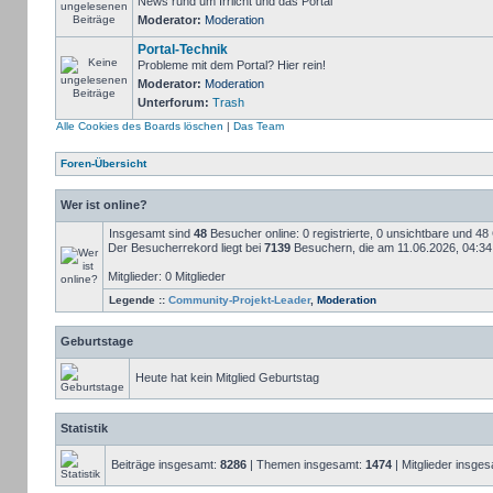
News rund um Irrlicht und das Portal
Moderator:
Moderation
Portal-Technik
Probleme mit dem Portal? Hier rein!
Moderator:
Moderation
Unterforum:
Trash
Alle Cookies des Boards löschen
|
Das Team
Foren-Übersicht
Wer ist online?
Insgesamt sind
48
Besucher online: 0 registrierte, 0 unsichtbare und 4
Der Besucherrekord liegt bei
7139
Besuchern, die am 11.06.2026, 04:34 g
Mitglieder: 0 Mitglieder
Legende ::
Community-Projekt-Leader
,
Moderation
Geburtstage
Heute hat kein Mitglied Geburtstag
Statistik
Beiträge insgesamt:
8286
| Themen insgesamt:
1474
| Mitglieder insge