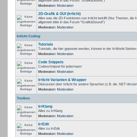
allgemein bitte in das Forum "Grafik&Sound")
Moderator:
Moderation
2D-Grafik & GUI (Irrlicht)
Alles was die 2D-Funktionen von Irrlicht betrifft (Nur Themen, die I
allgemein bitte in das Forum "Grafik&Sound")
Moderator:
Moderation
Irrlicht-Coding
Tutorials
Tutorials, die hier gepostet werden, können in der IrrWorld-Sektio
Moderator:
Moderation
Code Snippets
Codeschnipsel für jedermann
Moderator:
Moderation
Irrlicht Varianten & Wrapper
Diskussion über Irrlicht für andere Sprachen (z.B. die .NET-Version
Moderator:
Moderation
Toolbox
IrrKlang
Alles zu IrrKlang
Moderator:
Moderation
IrrEdit
Alles zu IrrEdit
Moderator:
Moderation