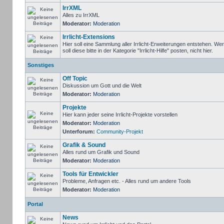
IrrXML
Alles zu IrrXML
Moderator:
Moderation
Irrlicht-Extensions
Hier soll eine Sammlung aller Irrlicht-Erweiterungen entstehen. We
soll diese bitte in der Kategorie "Irrlicht-Hilfe" posten, nicht hier.
Sonstiges
Off Topic
Diskussion um Gott und die Welt
Moderator:
Moderation
Projekte
Hier kann jeder seine Irrlicht-Projekte vorstellen
Moderator:
Moderation
Unterforum:
Community-Projekt
Grafik & Sound
Alles rund um Grafik und Sound
Moderator:
Moderation
Tools für Entwickler
Probleme, Anfragen etc. - Alles rund um andere Tools
Moderator:
Moderation
Portal
News