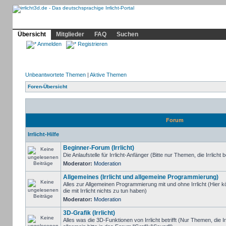
Community
Home
Irrlicht
Hilfe
Showcase
Profil
Übersicht
Mitglieder
FAQ
Suchen
Anmelden
Registrieren
Unbeantwortete Themen
|
Aktive Themen
Foren-Übersicht
Forum
Irrlicht-Hilfe
Beginner-Forum (Irrlicht)
Die Anlaufstelle für Irrlicht-Anfänger (Bitte nur Themen, die Irrlicht b
Moderator:
Moderation
Allgemeines (Irrlicht und allgemeine Programmierung)
Alles zur Allgemeinen Programmierung mit und ohne Irrlicht (Hie
die mit Irrlicht nichts zu tun haben)
Moderator:
Moderation
3D-Grafik (Irrlicht)
Alles was die 3D-Funktionen von Irrlicht betrifft (Nur Themen, die I