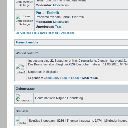
News rund um Irrlicht und das Portal
Moderator:
Moderation
Portal-Technik
Probleme mit dem Portal? Hier rein!
Moderator:
Moderation
Unterforum:
Trash
Alle Cookies des Boards löschen
|
Das Team
Foren-Übersicht
Wer ist online?
Insgesamt sind
21
Besucher online: 0 registrierte, 0 unsichtbare und 2
Der Besucherrekord liegt bei
7139
Besuchern, die am 11.06.2026, 04:34 g
Mitglieder: 0 Mitglieder
Legende ::
Community-Projekt-Leader
,
Moderation
Geburtstage
Heute hat kein Mitglied Geburtstag
Statistik
Beiträge insgesamt:
8286
| Themen insgesamt:
1474
| Mitglieder insge