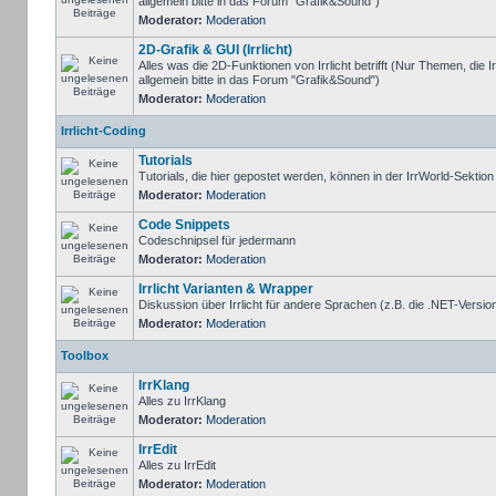
allgemein bitte in das Forum "Grafik&Sound")
Moderator:
Moderation
2D-Grafik & GUI (Irrlicht)
Alles was die 2D-Funktionen von Irrlicht betrifft (Nur Themen, die I
allgemein bitte in das Forum "Grafik&Sound")
Moderator:
Moderation
Irrlicht-Coding
Tutorials
Tutorials, die hier gepostet werden, können in der IrrWorld-Sektio
Moderator:
Moderation
Code Snippets
Codeschnipsel für jedermann
Moderator:
Moderation
Irrlicht Varianten & Wrapper
Diskussion über Irrlicht für andere Sprachen (z.B. die .NET-Version
Moderator:
Moderation
Toolbox
IrrKlang
Alles zu IrrKlang
Moderator:
Moderation
IrrEdit
Alles zu IrrEdit
Moderator:
Moderation