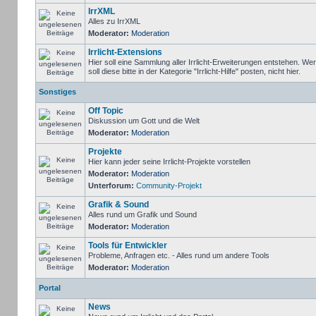
IrrXML
Alles zu IrrXML
Moderator:
Moderation
Irrlicht-Extensions
Hier soll eine Sammlung aller Irrlicht-Erweiterungen entstehen. We
soll diese bitte in der Kategorie "Irrlicht-Hilfe" posten, nicht hier.
Sonstiges
Off Topic
Diskussion um Gott und die Welt
Moderator:
Moderation
Projekte
Hier kann jeder seine Irrlicht-Projekte vorstellen
Moderator:
Moderation
Unterforum:
Community-Projekt
Grafik & Sound
Alles rund um Grafik und Sound
Moderator:
Moderation
Tools für Entwickler
Probleme, Anfragen etc. - Alles rund um andere Tools
Moderator:
Moderation
Portal
News