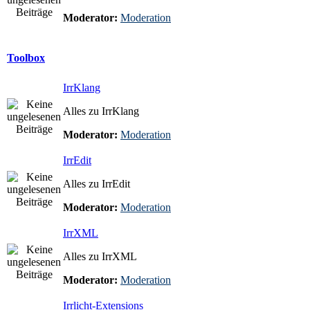
Moderator:
Moderation
Toolbox
IrrKlang
Alles zu IrrKlang
Moderator:
Moderation
IrrEdit
Alles zu IrrEdit
Moderator:
Moderation
IrrXML
Alles zu IrrXML
Moderator:
Moderation
Irrlicht-Extensions