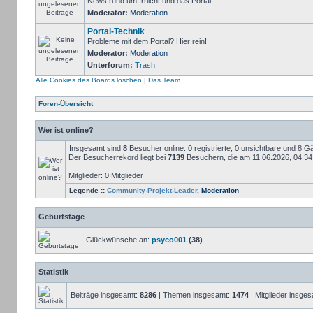
News rund um Irrlicht und das Portal
Moderator:
Moderation
Portal-Technik
Probleme mit dem Portal? Hier rein!
Moderator:
Moderation
Unterforum:
Trash
Alle Cookies des Boards löschen
|
Das Team
Foren-Übersicht
Wer ist online?
Insgesamt sind
8
Besucher online: 0 registrierte, 0 unsichtbare und 8 G
Der Besucherrekord liegt bei
7139
Besuchern, die am 11.06.2026, 04:34 g
Mitglieder: 0 Mitglieder
Legende ::
Community-Projekt-Leader
,
Moderation
Geburtstage
Glückwünsche an:
psyco001
(38)
Statistik
Beiträge insgesamt:
8286
| Themen insgesamt:
1474
| Mitglieder insge