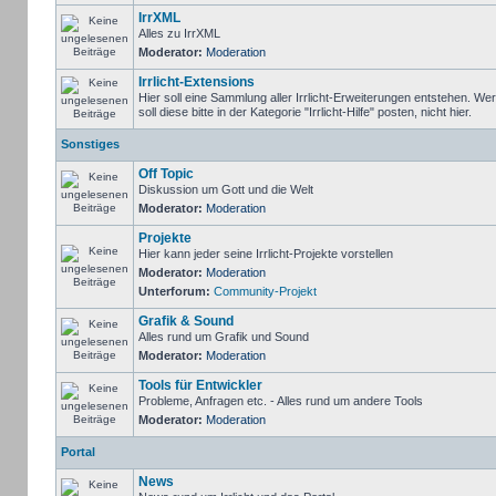
IrrXML
Alles zu IrrXML
Moderator:
Moderation
Irrlicht-Extensions
Hier soll eine Sammlung aller Irrlicht-Erweiterungen entstehen. We
soll diese bitte in der Kategorie "Irrlicht-Hilfe" posten, nicht hier.
Sonstiges
Off Topic
Diskussion um Gott und die Welt
Moderator:
Moderation
Projekte
Hier kann jeder seine Irrlicht-Projekte vorstellen
Moderator:
Moderation
Unterforum:
Community-Projekt
Grafik & Sound
Alles rund um Grafik und Sound
Moderator:
Moderation
Tools für Entwickler
Probleme, Anfragen etc. - Alles rund um andere Tools
Moderator:
Moderation
Portal
News