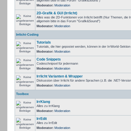
allgemein bitte in das Forum "Grafik&Sound")
Moderator:
Moderation
2D-Grafik & GUI (Irrlicht)
Alles was die 2D-Funktionen von Irrlicht betrifft (Nur Themen, die I
allgemein bitte in das Forum "Grafik&Sound")
Moderator:
Moderation
Irrlicht-Coding
Tutorials
Tutorials, die hier gepostet werden, können in der IrrWorld-Sektio
Moderator:
Moderation
Code Snippets
Codeschnipsel für jedermann
Moderator:
Moderation
Irrlicht Varianten & Wrapper
Diskussion über Irrlicht für andere Sprachen (z.B. die .NET-Version
Moderator:
Moderation
Toolbox
IrrKlang
Alles zu IrrKlang
Moderator:
Moderation
IrrEdit
Alles zu IrrEdit
Moderator:
Moderation