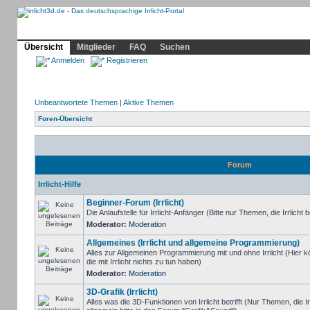
Community
Home
Irrlicht
Hilfe
Showcase
Profil
Übersicht
Mitglieder
FAQ
Suchen
Anmelden
Registrieren
Unbeantwortete Themen
|
Aktive Themen
Foren-Übersicht
Forum
Irrlicht-Hilfe
Beginner-Forum (Irrlicht)
Die Anlaufstelle für Irrlicht-Anfänger (Bitte nur Themen, die Irrlicht b
Moderator:
Moderation
Allgemeines (Irrlicht und allgemeine Programmierung)
Alles zur Allgemeinen Programmierung mit und ohne Irrlicht (Hie
die mit Irrlicht nichts zu tun haben)
Moderator:
Moderation
3D-Grafik (Irrlicht)
Alles was die 3D-Funktionen von Irrlicht betrifft (Nur Themen, die I