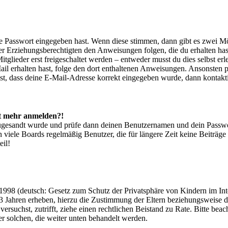
ige Passwort eingegeben hast. Wenn diese stimmen, dann gibt es zwei 
iner Erziehungsberechtigten den Anweisungen folgen, die du erhalten hast
glieder erst freigeschaltet werden – entweder musst du dies selbst erl
-Mail erhalten hast, folge den dort enthaltenen Anweisungen. Ansonsten
st, dass deine E-Mail-Adresse korrekt eingegeben wurde, dann kontakti
cht mehr anmelden?!
g zugesandt wurde und prüfe dann deinen Benutzernamen und dein Passwo
 viele Boards regelmäßig Benutzer, die für längere Zeit keine Beiträg
eil!
998 (deutsch: Gesetz zum Schutz der Privatsphäre von Kindern im Inter
3 Jahren erheben, hierzu die Zustimmung der Eltern beziehungsweise d
ren versuchst, zutrifft, ziehe einen rechtlichen Beistand zu Rate. Bitte
ßer solchen, die weiter unten behandelt werden.