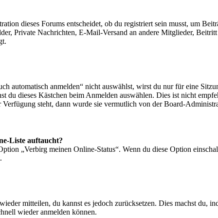
ion dieses Forums entscheidet, ob du registriert sein musst, um Beiträge
lder, Private Nachrichten, E-Mail-Versand an andere Mitglieder, Beitri
gt.
 automatisch anmelden“ nicht auswählst, wirst du nur für eine Sitzu
nst du dieses Kästchen beim Anmelden auswählen. Dies ist nicht empf
ur Verfügung steht, dann wurde sie vermutlich von der Board-Administra
ne-Liste auftaucht?
 Option „Verbirg meinen Online-Status“. Wenn du diese Option einschal
.
t wieder mitteilen, du kannst es jedoch zurücksetzen. Dies machst du, 
schnell wieder anmelden können.