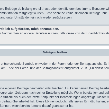
le Beiträge du bislang erstellt hast oder identifizieren bestimmte Benutzer 
Administration festgelegt wurden. Bitte schreibe keine sinnlosen Beiträge, n
 Rang unter Umständen einfach wieder zurücksetzen.
rde ich aufgefordert, mich anzumelden.
 für Nachrichten an andere Benutzer nutzen, falls diese von der Board-Admini
Beiträge schreiben
ntsprechende Symbol, entweder in der Foren- oder der Beitragsansicht. Es kön
s am Ende der Foren- und der Beitragsansicht aufgelistet. Z. B. „Du darfst n
eine eigenen Beiträge bearbeiten oder löschen. Du kannst einen Beitrag bearb
 begrenzten Zeitraum nach seiner Erstellung möglich. Wenn bereits jemand auf 
e Anzahl als auch der letzte Zeitpunkt der Bearbeitungen angezeigt. Dieser H
Beitrag überarbeitet hat. Diese können jedoch, falls sie es für nötig halten, e
 können, wenn bereits jemand darauf geantwortet hat.