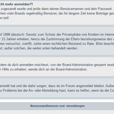
nicht mehr anmelden?!
rung zugesandt wurde und prüfe dann deinen Benutzernamen und dein Passwort.
hen viele Boards regelmäßig Benutzer, die für längere Zeit keine Beiträge g
 teil!
f 1998 (deutsch: Gesetz zum Schutz der Privatsphäre von Kindern im Internet
r 13 Jahren erheben, hierzu die Zustimmung der Eltern beziehungsweise des o
rieren versuchst, zutrifft, ziehe einen rechtlichen Beistand zu Rate. Bitte b
ist; außer solchen, die weiter unten behandelt werden.
 dem du dich anmelden möchtest, von der Board-Administration gesperrt wurd
Hilfe zu erhalten, wende dich an die Board-Administration.
erstellt hat und die dafür sorgen, dass du im Forum angemeldet bleibst. Auße
 du Probleme bei der An- oder Abmeldung hast, kann es helfen, wenn du die C
Benutzerpräferenzen und -einstellungen