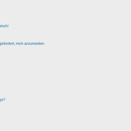
alsch!
fgefordert, mich anzumelden.
ags?