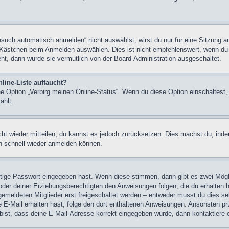
uch automatisch anmelden“ nicht auswählst, wirst du nur für eine Sitzung a
 Kästchen beim Anmelden auswählen. Dies ist nicht empfehlenswert, wenn du 
eht, dann wurde sie vermutlich von der Board-Administration ausgeschaltet.
line-Liste auftaucht?
ine Option „Verbirg meinen Online-Status“. Wenn du diese Option einschaltest
ählt.
icht wieder mitteilen, du kannst es jedoch zurücksetzen. Dies machst du, in
ch schnell wieder anmelden können.
chtige Passwort eingegeben hast. Wenn diese stimmen, dann gibt es zwei Mög
n oder deiner Erziehungsberechtigten den Anweisungen folgen, die du erhalten 
gemeldeten Mitglieder erst freigeschaltet werden – entweder musst du dies sel
eine E-Mail erhalten hast, folge den dort enthaltenen Anweisungen. Ansonsten p
bist, dass deine E-Mail-Adresse korrekt eingegeben wurde, dann kontaktiere e