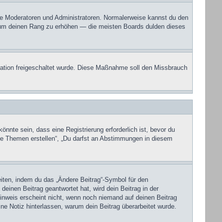
wie Moderatoren und Administratoren. Normalerweise kannst du den
ur um deinen Rang zu erhöhen — die meisten Boards dulden dieses
stration freigeschaltet wurde. Diese Maßnahme soll den Missbrauch
nte sein, dass eine Registrierung erforderlich ist, bevor du
eue Themen erstellen“, „Du darfst an Abstimmungen in diesem
eiten, indem du das „Ändere Beitrag“-Symbol für den
deinen Beitrag geantwortet hat, wird dein Beitrag in der
inweis erscheint nicht, wenn noch niemand auf deinen Beitrag
ine Notiz hinterlassen, warum dein Beitrag überarbeitet wurde.