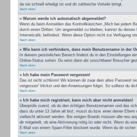
da sie schnell erledigt ist und dir zahlreiche Vorteile bringt.
Nach oben
» Warum werde ich automatisch abgemeldet?
Wenn du beim Anmelden das Kontrollkästchen „Mich bei jedem Bes
durch einen Dritten. Um angemeldet zu bleiben, kannst du dieses
Internetcafé, befindest. Wenn diese Option nicht zur Verfügung st
Nach oben
» Wie kann ich verhindern, dass mein Benutzername in der On
In deinem persönlichen Bereich findest du in den Einstellungen e
Online-Status sehen. Du wirst dann als unsichtbarer Besucher gez
Nach oben
» Ich habe mein Passwort vergessen!
Das ist nicht schlimm! Wir können dir zwar dein altes Passwort n
vergessen“ klickst und den Anweisungen folgst. So solltest du di
Nach oben
» Ich habe mich registriert, kann mich aber nicht anmelden!
Überprüfe zuerst, ob du den richtigen Benutzernamen und das ri
dass du unter 13 Jahre alt bist, musst du bzw. einer deiner Elter
vielleicht aktiviert werden. Bei einigen Boards müssen alle neu an
dir mitgeteilt, ob eine Aktivierung nötig ist oder nicht. Wenn du 
E-Mail von einem Spam-Filter blockiert wurde. Wenn du dir sicher 
Nach oben