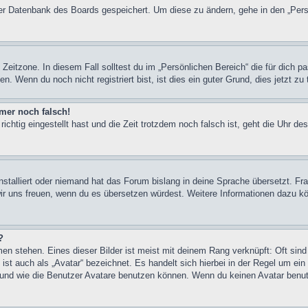
 der Datenbank des Boards gespeichert. Um diese zu ändern, gehe in den „Pers
Zeitzone. In diesem Fall solltest du im „Persönlichen Bereich“ die für dich pa
. Wenn du noch nicht registriert bist, ist dies ein guter Grund, dies jetzt zu 
mmer noch falsch!
ichtig eingestellt hast und die Zeit trotzdem noch falsch ist, geht die Uhr de
nstalliert oder niemand hat das Forum bislang in deine Sprache übersetzt. Fra
den wir uns freuen, wenn du es übersetzen würdest. Weitere Informationen daz
?
en stehen. Eines dieser Bilder ist meist mit deinem Rang verknüpft: Oft sind
st auch als „Avatar“ bezeichnet. Es handelt sich hierbei in der Regel um ei
 und wie die Benutzer Avatare benutzen können. Wenn du keinen Avatar benutz