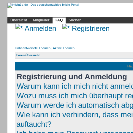
Community
Home
Irrlicht
Hilfe
Showcase
Profil
Übersicht
Mitglieder
FAQ
Suchen
Anmelden
Registrieren
Unbeantwortete Themen
|
Aktive Themen
Foren-Übersicht
Häu
Registrierung und Anmeldung
Warum kann ich mich nicht anmel
Wozu muss ich mich überhaupt reg
Warum werde ich automatisch ab
Wie kann ich verhindern, dass mei
auftaucht?