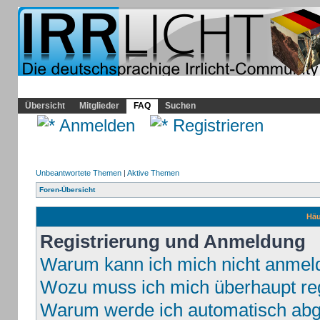
Community
Home
Irrlicht
Hilfe
Showcase
Profil
Übersicht
Mitglieder
FAQ
Suchen
Anmelden
Registrieren
Unbeantwortete Themen
|
Aktive Themen
Foren-Übersicht
Häu
Registrierung und Anmeldung
Warum kann ich mich nicht anmel
Wozu muss ich mich überhaupt reg
Warum werde ich automatisch ab