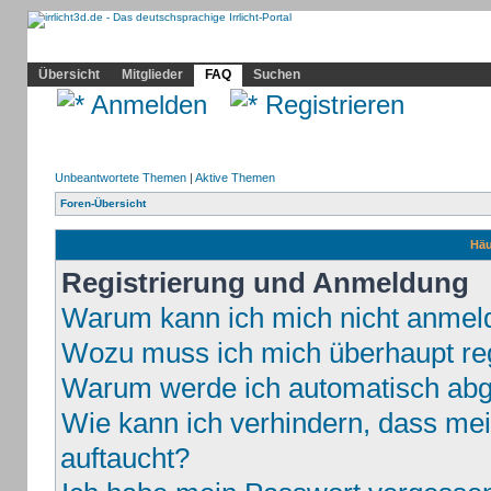
Community
Home
Irrlicht
Hilfe
Showcase
Profil
Übersicht
Mitglieder
FAQ
Suchen
Anmelden
Registrieren
Unbeantwortete Themen
|
Aktive Themen
Foren-Übersicht
Häu
Registrierung und Anmeldung
Warum kann ich mich nicht anmel
Wozu muss ich mich überhaupt reg
Warum werde ich automatisch ab
Wie kann ich verhindern, dass mei
auftaucht?