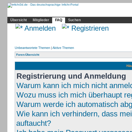
Community
Home
Irrlicht
Hilfe
Showcase
Profil
Übersicht
Mitglieder
FAQ
Suchen
Anmelden
Registrieren
Unbeantwortete Themen
|
Aktive Themen
Foren-Übersicht
Häu
Registrierung und Anmeldung
Warum kann ich mich nicht anmel
Wozu muss ich mich überhaupt reg
Warum werde ich automatisch ab
Wie kann ich verhindern, dass mei
auftaucht?