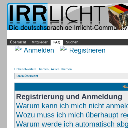
Community
Home
Irrlicht
Hilfe
Showcase
Profil
Übersicht
Mitglieder
FAQ
Suchen
Anmelden
Registrieren
Unbeantwortete Themen
|
Aktive Themen
Foren-Übersicht
Häu
Registrierung und Anmeldung
Warum kann ich mich nicht anmel
Wozu muss ich mich überhaupt reg
Warum werde ich automatisch ab