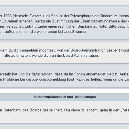
f 1998 (deutsch: Gesetz zum Schutz der Privatsphäre von Kindern im Internet
r 13 Jahren erheben, hierzu die Zustimmung der Eltern beziehungsweise des o
rieren versuchst, zutrifft, ziehe einen rechtlichen Beistand zu Rate. Bitte b
ist; außer solchen, die weiter unten behandelt werden.
 dem du dich anmelden möchtest, von der Board-Administration gesperrt wurd
Hilfe zu erhalten, wende dich an die Board-Administration.
erstellt hat und die dafür sorgen, dass du im Forum angemeldet bleibst. Auße
 du Probleme bei der An- oder Abmeldung hast, kann es helfen, wenn du die C
Benutzerpräferenzen und -einstellungen
 der Datenbank des Boards gespeichert. Um diese zu ändern, gehe in den „Pers