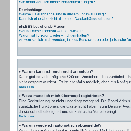
Wie deaktiviere ich meine Benachrichtigungen?
Dateianhänge
Welche Dateianhänge sind in diesem Forum zulässig?
Kann ich eine Übersicht all meiner Dateianhänge erhalten?
phpBB3 betreffende Fragen
Wer hat diese Forensoftware entwickelt?
Warum ist Funktion x oder y nicht enthalten?
An wen soll ich mich wenden, falls es Beschwerden oder juristische A
» Warum kann ich mich nicht anmelden?
Dafür gibt es viele mögliche Gründe. Versichere dich zunächst, d
nicht gesperrt wurdest. Es ist ebenfalls möglich, dass ein Konfigu
Nach oben
» Wozu muss ich mich überhaupt registrieren?
Eine Registrierung ist nicht unbedingt zwingend. Die Board-Administ
zusätzliche Funktionen, die Gäste nicht haben: zum Beispiel Avata
da sie schnell erledigt ist und dir zahlreiche Vorteile bringt.
Nach oben
» Warum werde ich automatisch abgemeldet?
Wenn du beim Anmelden das Kontrollkästchen „Mich bei jedem Bes