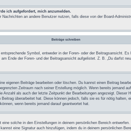
rde ich aufgefordert, mich anzumelden.
 für Nachrichten an andere Benutzer nutzen, falls diese von der Board-Admini
Beiträge schreiben
ntsprechende Symbol, entweder in der Foren- oder der Beitragsansicht. Es kön
s am Ende der Foren- und der Beitragsansicht aufgelistet. Z. B. „Du darfst n
eine eigenen Beiträge bearbeiten oder löschen. Du kannst einen Beitrag bearb
 begrenzten Zeitraum nach seiner Erstellung möglich. Wenn bereits jemand auf 
e Anzahl als auch der letzte Zeitpunkt der Bearbeitungen angezeigt. Dieser H
Beitrag überarbeitet hat. Diese können jedoch, falls sie es für nötig halten, e
 können, wenn bereits jemand darauf geantwortet hat.
eine solche in den Einstellungen in deinem persönlichen Bereich entwerfen. 
 kannst eine Signatur auch hinzufügen, indem du in deinem persönlichen Bere