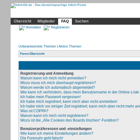
Community
Home
Irrlicht
Hilfe
Showcase
Profil
Übersicht
Mitglieder
FAQ
Suchen
Anmelden
Registrieren
Unbeantwortete Themen
|
Aktive Themen
Foren-Übersicht
Registrierung und Anmeldung
Warum kann ich mich nicht anmelden?
Wozu muss ich mich überhaupt registrieren?
Warum werde ich automatisch abgemeldet?
Wie kann ich verhindern, dass mein Benutzername in der Online-Liste
Ich habe mein Passwort vergessen!
Ich habe mich registriert, kann mich aber nicht anmelden!
Ich habe mich vor einiger Zeit registriert, kann mich aber nicht mehr a
Was ist COPPA?
Warum kann ich mich nicht registrieren?
Wozu ist die „Alle Cookies des Boards löschen“-Funktion?
Benutzerpräferenzen und -einstellungen
Wie kann ich meine Einstellungen ändern?
Die Forenuhr geht falsch!