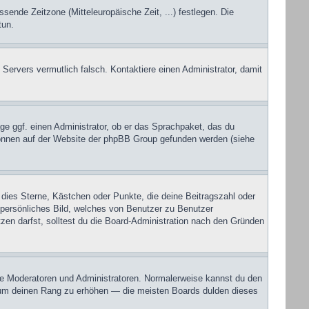
ssende Zeitzone (Mitteleuropäische Zeit, ...) festlegen. Die
tun.
s Servers vermutlich falsch. Kontaktiere einen Administrator, damit
ge ggf. einen Administrator, ob er das Sprachpaket, das du
u können auf der Website der phpBB Group gefunden werden (siehe
 dies Sterne, Kästchen oder Punkte, die deine Beitragszahl oder
n persönliches Bild, welches von Benutzer zu Benutzer
en darfst, solltest du die Board-Administration nach den Gründen
wie Moderatoren und Administratoren. Normalerweise kannst du den
ur um deinen Rang zu erhöhen — die meisten Boards dulden dieses