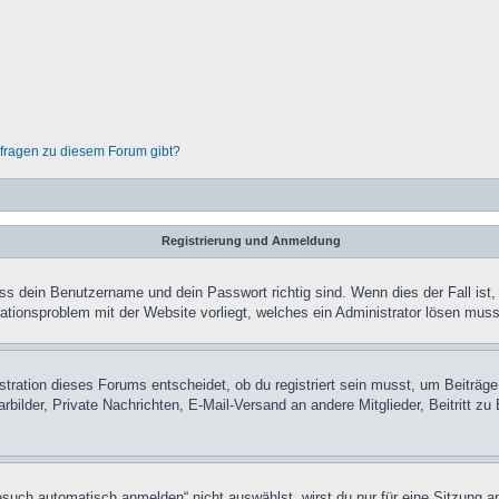
nfragen zu diesem Forum gibt?
Registrierung und Anmeldung
ass dein Benutzername und dein Passwort richtig sind. Wenn dies der Fall ist
rationsproblem mit der Website vorliegt, welches ein Administrator lösen muss
ration dieses Forums entscheidet, ob du registriert sein musst, um Beiträge zu
rbilder, Private Nachrichten, E-Mail-Versand an andere Mitglieder, Beitritt z
uch automatisch anmelden“ nicht auswählst, wirst du nur für eine Sitzung a