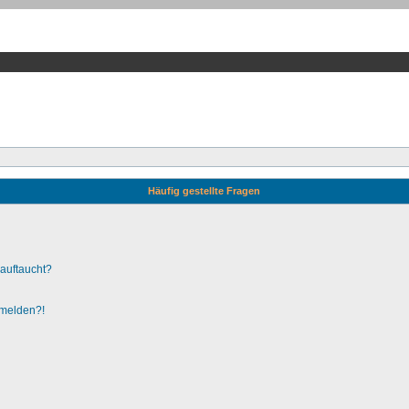
Häufig gestellte Fragen
 auftaucht?
nmelden?!