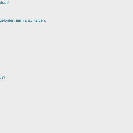
alsch!
fgefordert, mich anzumelden.
ags?