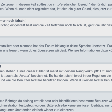
Zeitzone. In diesem Fall solltest du im „Persönlichen Bereich“ die für dich pa
. Wenn du noch nicht registriert bist, ist dies ein guter Grund, dies jetzt zu 
mmer noch falsch!
ichtig eingestellt hast und die Zeit trotzdem noch falsch ist, geht die Uhr de
nstalliert oder niemand hat das Forum bislang in deine Sprache übersetzt. Fra
den wir uns freuen, wenn du es übersetzen würdest. Weitere Informationen daz
?
en stehen. Eines dieser Bilder ist meist mit deinem Rang verknüpft: Oft sind
st auch als „Avatar“ bezeichnet. Es handelt sich hierbei in der Regel um ei
 und wie die Benutzer Avatare benutzen können. Wenn du keinen Avatar benutz
le Beiträge du bislang erstellt hast oder identifizieren bestimmte Benutzer 
Administration festgelegt wurden. Bitte schreibe keine sinnlosen Beiträge, n
 Rang unter Umständen einfach wieder zurücksetzen.