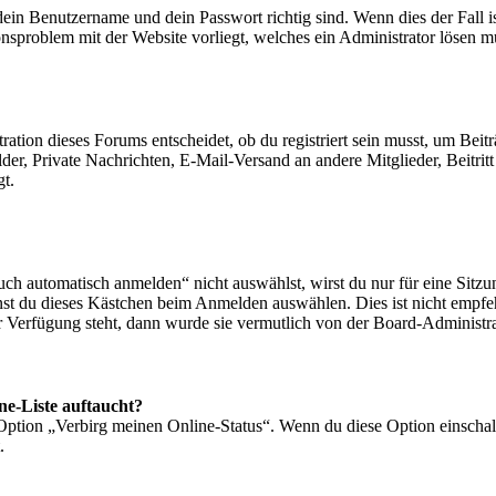
dein Benutzername und dein Passwort richtig sind. Wenn dies der Fall 
ionsproblem mit der Website vorliegt, welches ein Administrator lösen m
ion dieses Forums entscheidet, ob du registriert sein musst, um Beiträge
lder, Private Nachrichten, E-Mail-Versand an andere Mitglieder, Beitri
gt.
 automatisch anmelden“ nicht auswählst, wirst du nur für eine Sitzu
nst du dieses Kästchen beim Anmelden auswählen. Dies ist nicht empf
ur Verfügung steht, dann wurde sie vermutlich von der Board-Administra
ne-Liste auftaucht?
 Option „Verbirg meinen Online-Status“. Wenn du diese Option einschal
.