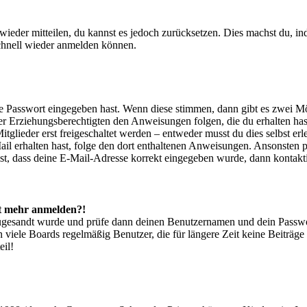
t wieder mitteilen, du kannst es jedoch zurücksetzen. Dies machst du, 
schnell wieder anmelden können.
ige Passwort eingegeben hast. Wenn diese stimmen, dann gibt es zwei 
iner Erziehungsberechtigten den Anweisungen folgen, die du erhalten hast
glieder erst freigeschaltet werden – entweder musst du dies selbst erl
-Mail erhalten hast, folge den dort enthaltenen Anweisungen. Ansonsten
st, dass deine E-Mail-Adresse korrekt eingegeben wurde, dann kontakti
cht mehr anmelden?!
g zugesandt wurde und prüfe dann deinen Benutzernamen und dein Passwo
 viele Boards regelmäßig Benutzer, die für längere Zeit keine Beiträg
eil!