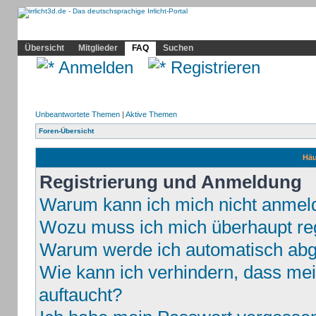
Community
Home
Irrlicht
Hilfe
Showcase
Profil
Übersicht
Mitglieder
FAQ
Suchen
Anmelden
Registrieren
Unbeantwortete Themen
|
Aktive Themen
Foren-Übersicht
Häu
Registrierung und Anmeldung
Warum kann ich mich nicht anmel
Wozu muss ich mich überhaupt reg
Warum werde ich automatisch ab
Wie kann ich verhindern, dass mei
auftaucht?