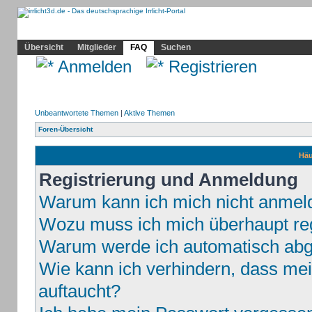
Community
Home
Irrlicht
Hilfe
Showcase
Profil
Übersicht
Mitglieder
FAQ
Suchen
Anmelden
Registrieren
Unbeantwortete Themen
|
Aktive Themen
Foren-Übersicht
Häu
Registrierung und Anmeldung
Warum kann ich mich nicht anmel
Wozu muss ich mich überhaupt reg
Warum werde ich automatisch ab
Wie kann ich verhindern, dass mei
auftaucht?