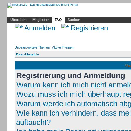
Community
Home
Irrlicht
Hilfe
Showcase
Profil
Übersicht
Mitglieder
FAQ
Suchen
Anmelden
Registrieren
Unbeantwortete Themen
|
Aktive Themen
Foren-Übersicht
Häu
Registrierung und Anmeldung
Warum kann ich mich nicht anmel
Wozu muss ich mich überhaupt reg
Warum werde ich automatisch ab
Wie kann ich verhindern, dass mei
auftaucht?