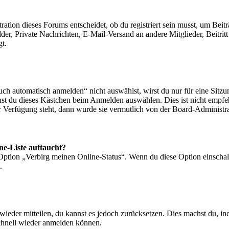
ion dieses Forums entscheidet, ob du registriert sein musst, um Beiträge
lder, Private Nachrichten, E-Mail-Versand an andere Mitglieder, Beitri
gt.
 automatisch anmelden“ nicht auswählst, wirst du nur für eine Sitzu
nst du dieses Kästchen beim Anmelden auswählen. Dies ist nicht empf
ur Verfügung steht, dann wurde sie vermutlich von der Board-Administra
ne-Liste auftaucht?
 Option „Verbirg meinen Online-Status“. Wenn du diese Option einschal
.
t wieder mitteilen, du kannst es jedoch zurücksetzen. Dies machst du, 
schnell wieder anmelden können.