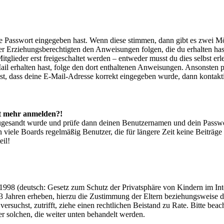
ige Passwort eingegeben hast. Wenn diese stimmen, dann gibt es zwei 
iner Erziehungsberechtigten den Anweisungen folgen, die du erhalten hast
glieder erst freigeschaltet werden – entweder musst du dies selbst erl
-Mail erhalten hast, folge den dort enthaltenen Anweisungen. Ansonsten
st, dass deine E-Mail-Adresse korrekt eingegeben wurde, dann kontakti
cht mehr anmelden?!
g zugesandt wurde und prüfe dann deinen Benutzernamen und dein Passwo
 viele Boards regelmäßig Benutzer, die für längere Zeit keine Beiträg
eil!
998 (deutsch: Gesetz zum Schutz der Privatsphäre von Kindern im Inter
3 Jahren erheben, hierzu die Zustimmung der Eltern beziehungsweise d
ren versuchst, zutrifft, ziehe einen rechtlichen Beistand zu Rate. Bitte
ßer solchen, die weiter unten behandelt werden.