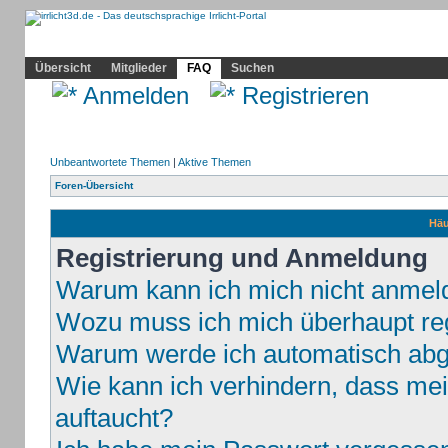
Community
Home
Irrlicht
Hilfe
Showcase
Profil
Übersicht
Mitglieder
FAQ
Suchen
Anmelden
Registrieren
Unbeantwortete Themen
|
Aktive Themen
Foren-Übersicht
Häu
Registrierung und Anmeldung
Warum kann ich mich nicht anmel
Wozu muss ich mich überhaupt reg
Warum werde ich automatisch ab
Wie kann ich verhindern, dass mei
auftaucht?